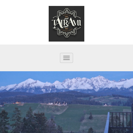
Prepnúť
navigáciu