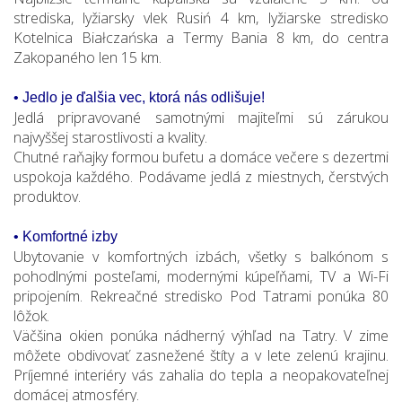
strediska, lyžiarsky vlek Rusiń 4 km, lyžiarske stredisko
Kotelnica Białczańska a Termy Bania 8 km, do centra
Zakopaného len 15 km.
• Jedlo je ďalšia vec, ktorá nás odlišuje!
Jedlá pripravované samotnými majiteľmi sú zárukou
najvyššej starostlivosti a kvality.
Chutné raňajky formou bufetu a domáce večere s dezertmi
uspokoja každého. Podávame jedlá z miestnych, čerstvých
produktov.
• Komfortné izby
Ubytovanie v komfortných izbách, všetky s balkónom s
pohodlnými posteľami, modernými kúpeľňami, TV a Wi-Fi
pripojením. Rekreačné stredisko Pod Tatrami ponúka 80
lôžok.
Väčšina okien ponúka nádherný výhľad na Tatry. V zime
môžete obdivovať zasnežené štíty a v lete zelenú krajinu.
Príjemné interiéry vás zahalia do tepla a neopakovateľnej
domácej atmosféry.