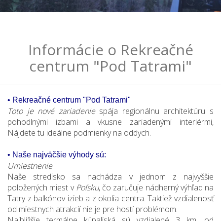
Informácie o Rekreačné
centrum "Pod Tatrami"
• Rekreačné centrum "Pod Tatrami"
Toto je nové zariadenie
spája regionálnu architektúru s
pohodlnými izbami a vkusne zariadenými interiérmi,
Nájdete tu ideálne podmienky na oddych.
• Naše najväčšie výhody sú:
Umiestnenie
Naše stredisko sa nachádza v jednom z najvyššie
položených miest v
Poľsku
, čo zaručuje nádherný výhľad na
Tatry z balkónov izieb a z okolia centra. Taktiež vzdialenosť
od miestnych atrakcií nie je pre hostí problémom.
Najbližšie termálne kúpaliská sú vzdialené 3 km. od