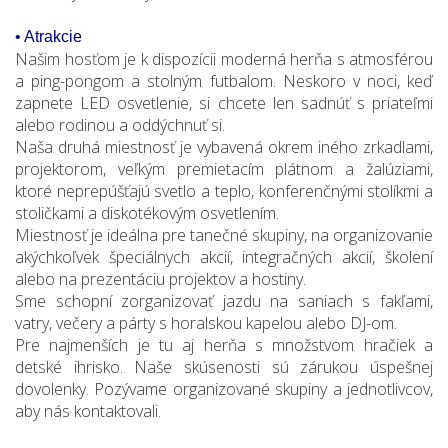
• Atrakcie
Našim hosťom je k dispozícii moderná herňa s atmosférou
a ping-pongom a stolným futbalom. Neskoro v noci, keď
zapnete LED osvetlenie, si chcete len sadnúť s priateľmi
alebo rodinou a oddýchnuť si.
Naša druhá miestnosť je vybavená okrem iného zrkadlami,
projektorom, veľkým premietacím plátnom a žalúziami,
ktoré neprepúšťajú svetlo a teplo, konferenčnými stolíkmi a
stoličkami a diskotékovým osvetlením.
Miestnosť je ideálna pre tanečné skupiny, na organizovanie
akýchkoľvek špeciálnych akcií, integračných akcií, školení
alebo na prezentáciu projektov a hostiny.
Sme schopní zorganizovať jazdu na saniach s fakľami,
vatry, večery a párty s horalskou kapelou alebo DJ-om.
Pre najmenších je tu aj herňa s množstvom hračiek a
detské ihrisko. Naše skúsenosti sú zárukou úspešnej
dovolenky. Pozývame organizované skupiny a jednotlivcov,
aby nás kontaktovali.